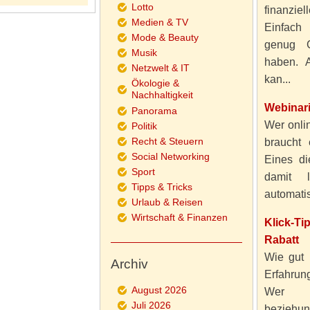
Lotto
finanzie
Medien & TV
Einfach
Mode & Beauty
genug 
Musik
haben. A
Netzwelt & IT
kan...
Ökologie &
Nachhaltigkeit
Webinar
Panorama
Wer onlin
Politik
Recht & Steuern
braucht 
Social Networking
Eines di
Sport
damit 
Tipps & Tricks
automatisi
Urlaub & Reisen
Wirtschaft & Finanzen
Klick-T
Rabatt
Wie gut 
Archiv
Erfahru
August 2026
Wer al
Juli 2026
beziehun