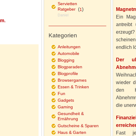
Servietten
Ratgeber
(
)
Magnetm
1
Daniel
Ein Magn
vm.
antreibt
erzeugt
Kategorien
scheine
Anleitungen
endlich lö
Automobile
Der ul
Blogging
Blogparaden
Abnehme
Blogprofile
Weihnach
Browsergames
wieder d
Essen & Trinken
den H
Fun
Abnehmre
Gadgets
die unerw
Gaming
Gesundheit &
Finanzi
Ernährung
erreiche
Gutscheine & Sparen
Haus & Garten
Fast j