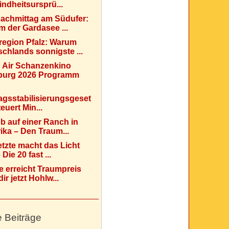
indheitsursprü...
Nachmittag am Südufer:
 der Gardasee ...
region Pfalz: Warum
chlands sonnigste ...
 Air Schanzenkino
urg 2026 Programm
agsstabilisierungsgeset
teuert Min...
b auf einer Ranch in
ka – Den Traum...
etzte macht das Licht
Die 20 fast ...
e erreicht Traumpreis
ir jetzt Hohlw...
e Beiträge