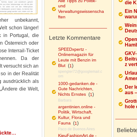
Alle Tipps zu Politik-
die K
und
Ein 
Verwaltungswissenscha
warum
ften
her unbekannt,
Wein
Welt schon länger!
Deuts
 in Portugal, die
Letzte Kommentare
Open
n Österreich oder
Hamb
SPEEDxpertz -
e Interrail-Ticket
GKV-
Onlinemagazin für
nennen. Da der
Beitr
Leute mit Benzin im
z ver
Blut
(
)
t versucht sich an
1
spengler72@googlemail.c
Urlau
 so in der Realität
om
Ameri
g ausdrücklich als
1000-gedanken.de -
Der l
„Ändere die Welt,
Gute Nachrichten,
aus – 
Nichts Ernstes
(
)
1
Barbara
Grott
hole d
argentinien.online -
Politik, Wirtschaft,
Kultur, Flora und
Fauna
(
)
1
Paco de Buenos Aires
Beliebt
rückte…
KieuFashionArt.de -