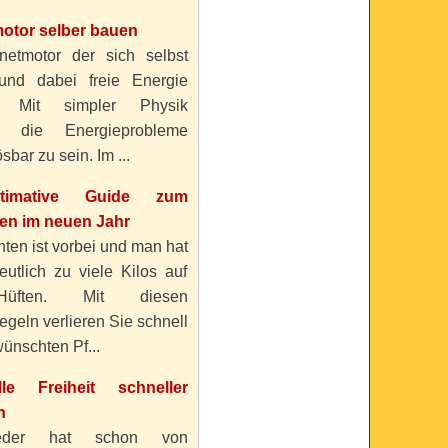
otor selber bauen
etmotor der sich selbst
 und dabei freie Energie
? Mit simpler Physik
n die Energieprobleme
sbar zu sein. Im ...
timative Guide zum
n im neuen Jahr
ten ist vorbei und man hat
eutlich zu viele Kilos auf
üften. Mit diesen
geln verlieren Sie schnell
ünschten Pf...
elle Freiheit schneller
n
eder hat schon von