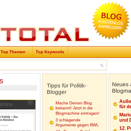
Top Themen
Top Keywords
s
Neues 
Tipps für Politik-
Blogma
Blogger
Auße
Mache Deinen Blog
für d
bekannt! Jetzt in die
Blogmachine eintragen!
Mariu
3 schlagende
und D
Argumente gegen BWL
12. 