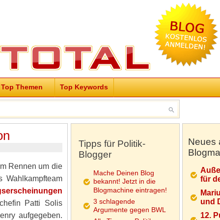
Top Themen
Top Keywords
on
Neues 
Tipps für Politik-
Blogma
Blogger
m Rennen um die
Auße
Mache Deinen Blog
ns Wahlkampfteam
für d
bekannt! Jetzt in die
Blogmachine eintragen!
gserscheinungen
Mariu
3 schlagende
und D
hefin Patti Solis
Argumente gegen BWL
Henry aufgegeben.
12. 