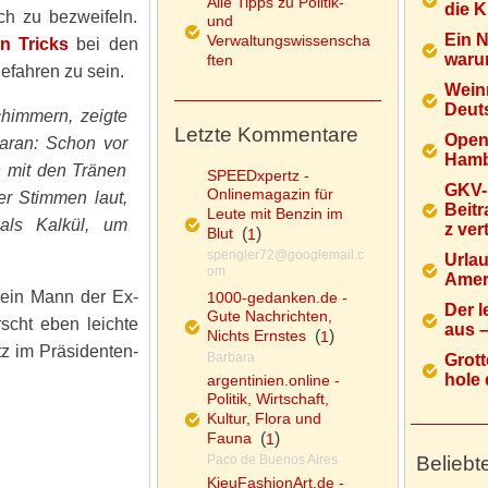
Alle Tipps zu Politik-
die K
h zu bezweifeln.
und
Ein 
Verwaltungswissenscha
n Tricks
bei den
warum
ften
efahren zu sein.
Wein
Deuts
himmern, zeigte
Letzte Kommentare
Open
daran: Schon vor
Hamb
 mit den Tränen
SPEEDxpertz -
GKV-
Onlinemagazin für
r Stimmen laut,
Beitr
Leute mit Benzin im
 als Kalkül, um
z ver
Blut
(
)
1
spengler72@googlemail.c
Urlau
om
Ameri
Mein Mann der Ex-
1000-gedanken.de -
Der l
Gute Nachrichten,
scht eben leichte
aus – 
Nichts Ernstes
(
)
1
tz im Präsidenten-
Barbara
Grott
hole d
argentinien.online -
Politik, Wirtschaft,
Kultur, Flora und
Fauna
(
)
1
Paco de Buenos Aires
Beliebt
KieuFashionArt.de -