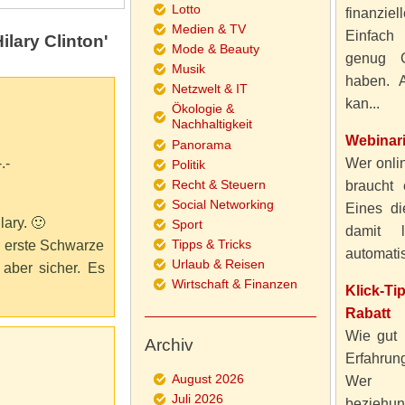
Lotto
finanzie
Medien & TV
Einfach
lary Clinton'
Mode & Beauty
genug 
Musik
haben. A
Netzwelt & IT
kan...
Ökologie &
Nachhaltigkeit
Webinar
Panorama
.-
Wer onlin
Politik
Recht & Steuern
braucht 
Social Networking
Eines di
lary. 🙂
Sport
damit 
Tipps & Tricks
r erste Schwarze
automatisi
Urlaub & Reisen
 aber sicher. Es
Wirtschaft & Finanzen
Klick-T
Rabatt
Wie gut 
Archiv
Erfahru
August 2026
Wer al
Juli 2026
beziehun