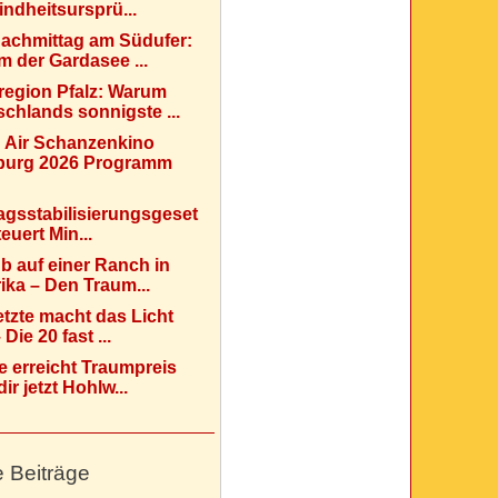
indheitsursprü...
Nachmittag am Südufer:
 der Gardasee ...
region Pfalz: Warum
chlands sonnigste ...
 Air Schanzenkino
urg 2026 Programm
agsstabilisierungsgeset
teuert Min...
b auf einer Ranch in
ka – Den Traum...
etzte macht das Licht
Die 20 fast ...
e erreicht Traumpreis
ir jetzt Hohlw...
e Beiträge