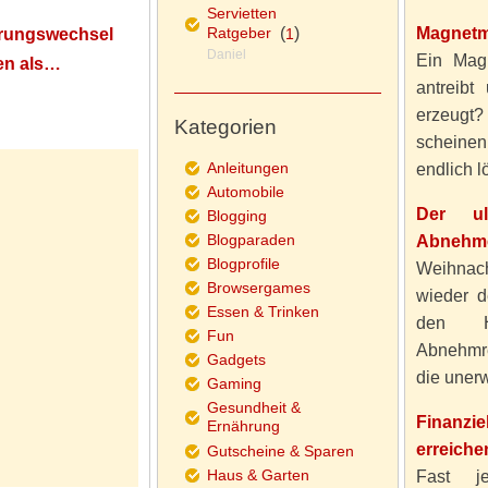
Servietten
Ratgeber
(
)
Magnetm
herungswechsel
1
Daniel
Ein Magn
en als…
antreibt
erzeugt
Kategorien
scheine
Anleitungen
endlich lö
Automobile
Der ul
Blogging
Blogparaden
Abnehme
Blogprofile
Weihnach
Browsergames
wieder d
Essen & Trinken
den H
Fun
Abnehmre
Gadgets
die unerw
Gaming
Gesundheit &
Finanzi
Ernährung
erreiche
Gutscheine & Sparen
Haus & Garten
Fast j