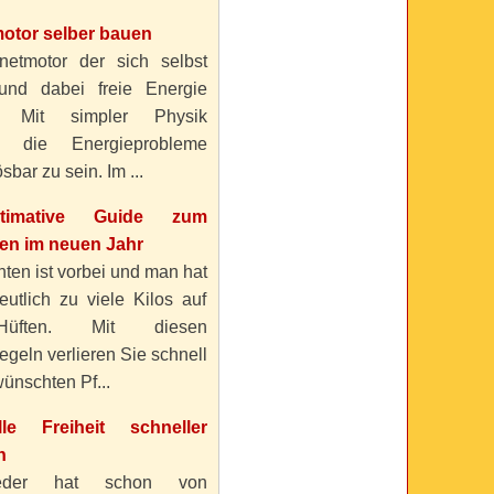
otor selber bauen
etmotor der sich selbst
 und dabei freie Energie
? Mit simpler Physik
n die Energieprobleme
sbar zu sein. Im ...
timative Guide zum
n im neuen Jahr
ten ist vorbei und man hat
eutlich zu viele Kilos auf
üften. Mit diesen
geln verlieren Sie schnell
ünschten Pf...
elle Freiheit schneller
n
eder hat schon von